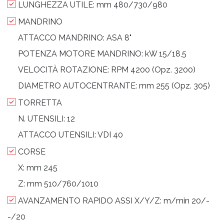
LUNGHEZZA UTILE:
mm 480/730/980
MANDRINO
ATTACCO MANDRINO:
ASA 8"
POTENZA MOTORE MANDRINO:
kW 15/18,5
VELOCITÀ ROTAZIONE:
RPM 4200 (Opz. 3200)
DIAMETRO AUTOCENTRANTE:
mm 255 (Opz. 305)
TORRETTA
N. UTENSILI:
12
ATTACCO UTENSILI:
VDI 40
CORSE
X:
mm 245
Z:
mm 510/760/1010
AVANZAMENTO RAPIDO ASSI X/Y/Z:
m/min 20/-
-/20