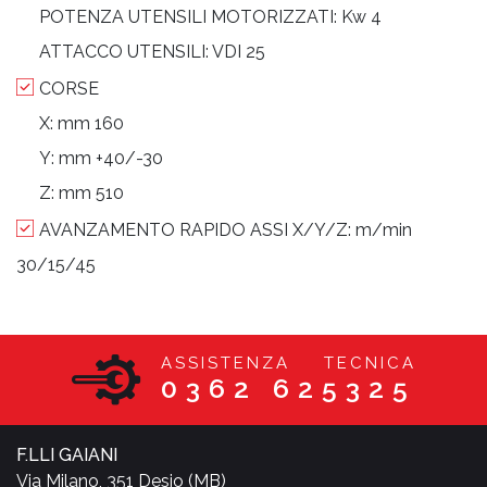
POTENZA UTENSILI MOTORIZZATI:
Kw 4
ATTACCO UTENSILI:
VDI 25
CORSE
X:
mm 160
Y:
mm +40/-30
Z:
mm 510
AVANZAMENTO RAPIDO ASSI X/Y/Z:
m/min
30/15/45
ASSISTENZA TECNICA
0362 625325
F.LLI GAIANI
Via Milano, 351 Desio (MB)