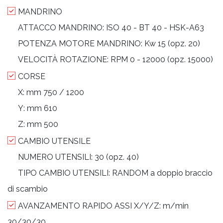
MANDRINO
ATTACCO MANDRINO:
ISO 40 - BT 40 - HSK-A63
POTENZA MOTORE MANDRINO:
Kw 15 (opz. 20)
VELOCITÀ ROTAZIONE:
RPM 0 - 12000 (opz. 15000)
CORSE
X:
mm 750 / 1200
Y:
mm 610
Z:
mm 500
CAMBIO UTENSILE
NUMERO UTENSILI:
30 (opz. 40)
TIPO CAMBIO UTENSILI:
RANDOM a doppio braccio
di scambio
AVANZAMENTO RAPIDO ASSI X/Y/Z:
m/min
30/30/30