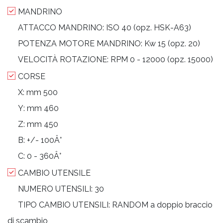
MANDRINO
ATTACCO MANDRINO:
ISO 40 (opz. HSK-A63)
POTENZA MOTORE MANDRINO:
Kw 15 (opz. 20)
VELOCITÀ ROTAZIONE:
RPM 0 - 12000 (opz. 15000)
CORSE
X:
mm 500
Y:
mm 460
Z:
mm 450
B:
+/- 100Â°
C:
0 - 360Â°
CAMBIO UTENSILE
NUMERO UTENSILI:
30
TIPO CAMBIO UTENSILI:
RANDOM a doppio braccio
di scambio