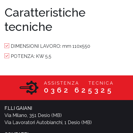
Caratteristiche
tecniche
DIMENSIONI LAVORO:
mm 110x550
POTENZA:
KW 5,5
ASSISTENZA TECNICA
0362 625325
F.LLI GAIANI
Via Milano, 351 Desio (MB)
Via Lavoratori Autobianchi, 1 Desio (MB)