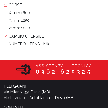
CORSE
X:
mm 1600
Y:
mm 1250
Z:
mm 1000
CAMBIO UTENSILE
NUMERO UTENSILI:
60
ASSISTENZA TECNICA
0362 625325
F.LLI GAIANI
Via Milano, 351 Desio (MB)
Via Lavoratori Autobianchi, 1 Desio (MB)
CONTATTI